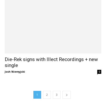
Die-Rek signs with Illect Recordings + new
single
Josh Niemyjski
0
1
2
3