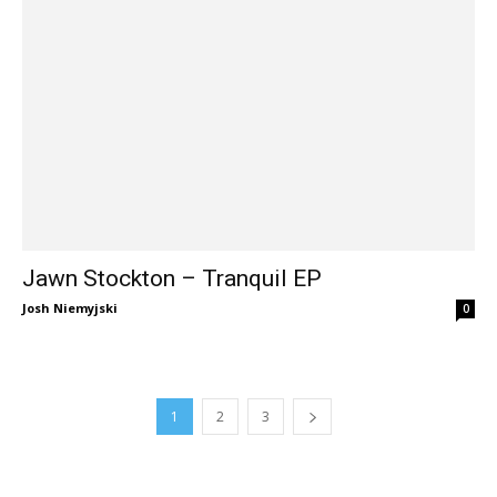
Jawn Stockton – Tranquil EP
Josh Niemyjski
0
1
2
3