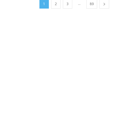
...
1
2
3
89