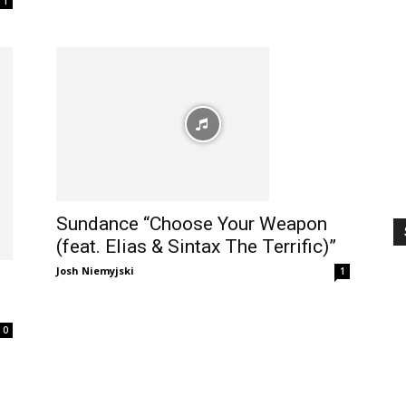
1
Sundance “Choose Your Weapon
(feat. Elias & Sintax The Terrific)”
Josh Niemyjski
1
0