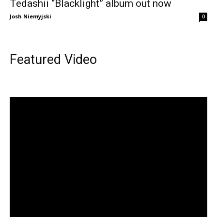
Tedashii “Blacklight” album out now
Josh Niemyjski
0
Featured Video