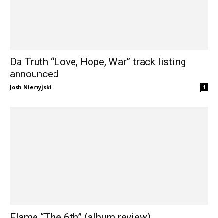
Da Truth “Love, Hope, War” track listing
announced
Josh Niemyjski
1
Flame “The 6th” (album review)