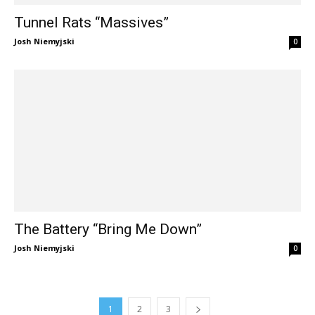
Tunnel Rats “Massives”
Josh Niemyjski
0
The Battery “Bring Me Down”
Josh Niemyjski
0
1
2
3