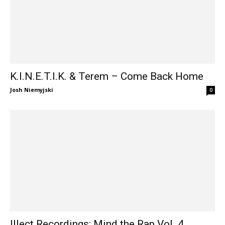
K.I.N.E.T.I.K. & Terem – Come Back Home
Josh Niemyjski
0
Illect Recordings: Mind the Rap Vol. 4