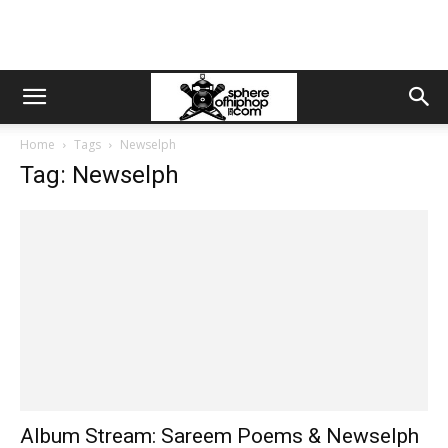
Home
Tags
Newselph
Tag: Newselph
Album Stream: Sareem Poems & Newselph