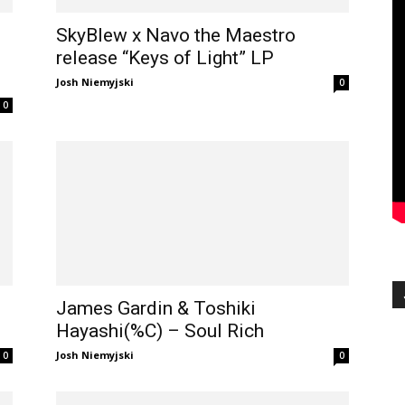
SkyBlew x Navo the Maestro
release “Keys of Light” LP
Josh Niemyjski
0
0
James Gardin & Toshiki
Hayashi(%C) – Soul Rich
Josh Niemyjski
0
0