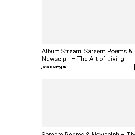
Album Stream: Sareem Poems &
Newselph – The Art of Living
Josh Niemyjski
Sareem Poems & Newselph – Th