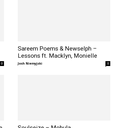
Sareem Poems & Newselph –
Lessons ft. Macklyn, Monielle
Josh Niemyjski
0
0
e
Soulseize – Mobula