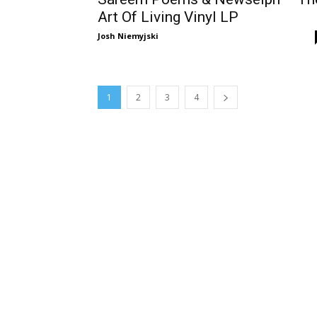
Art Of Living Vinyl LP
Josh Niemyjski
1
2
3
4