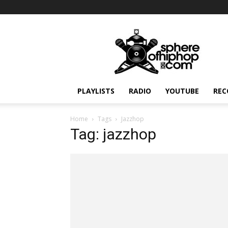
Sphereofhiphop.com
PLAYLISTS
RADIO
YOUTUBE
REC
Home
Tags
Jazzhop
Tag: jazzhop