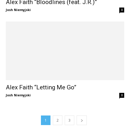
Alex Faith “Bloodlines (feat. J.R.)”
Josh Niemyjski
0
Alex Faith “Letting Me Go”
Josh Niemyjski
0
1
2
3