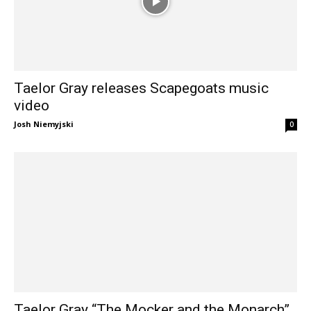
Taelor Gray releases Scapegoats music
video
Josh Niemyjski
0
Taelor Gray “The Mocker and the Monarch”