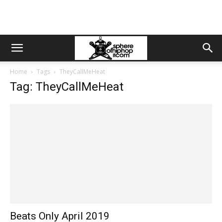
Home
Tags
TheyCallMeHeat
Tag: TheyCallMeHeat
Beats Only April 2019