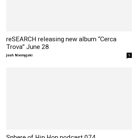
reSEARCH releasing new album “Cerca
Trova” June 28
Josh Niemyjski
5
Sphere of Hip Hop podcast 074