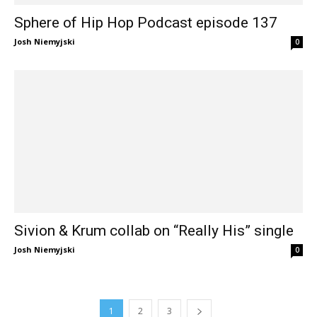
Sphere of Hip Hop Podcast episode 137
Josh Niemyjski
0
Sivion & Krum collab on “Really His” single
Josh Niemyjski
0
1
2
3