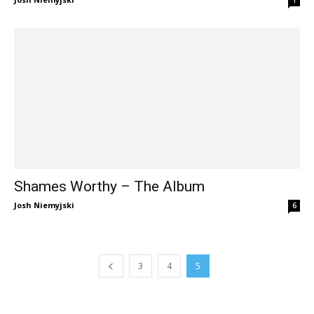
Shames Worthy – The Album
Josh Niemyjski
6
3
4
5