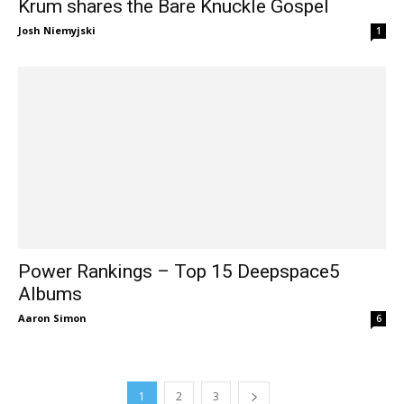
Krum shares the Bare Knuckle Gospel
Josh Niemyjski
1
Power Rankings – Top 15 Deepspace5
Albums
Aaron Simon
6
1
2
3