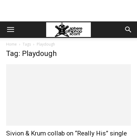
Home
Tags
Playdough
Tag: Playdough
Sivion & Krum collab on “Really His” single