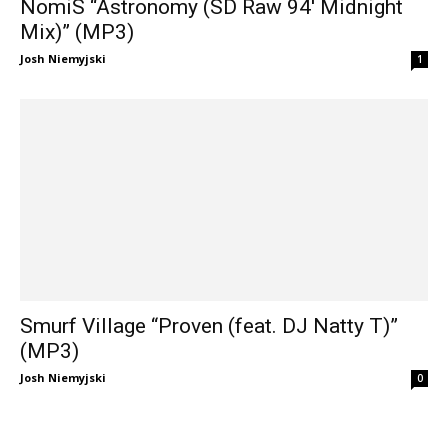
NomiS “Astronomy (SD Raw 94′ Midnight
Mix)” (MP3)
Josh Niemyjski
1
Smurf Village “Proven (feat. DJ Natty T)”
(MP3)
Josh Niemyjski
0