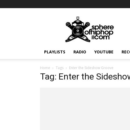
Sphereofhiphop.com
PLAYLISTS
RADIO
YOUTUBE
REC
Home
Tags
Enter the Sideshow Groove
Tag: Enter the Sidesh