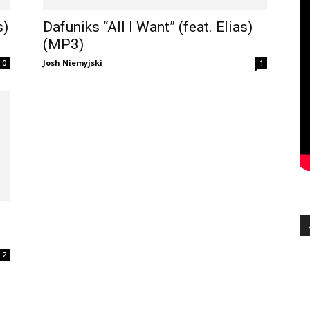
s)
Dafuniks “All I Want” (feat. Elias)
(MP3)
Josh Niemyjski
0
1
2