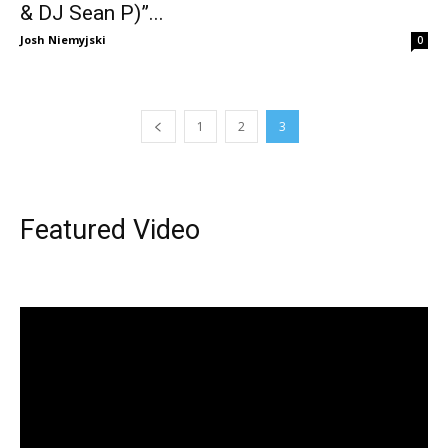
& DJ Sean P)”...
Josh Niemyjski
0
1
2
3
Featured Video