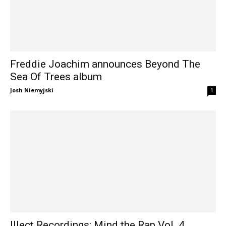
Freddie Joachim announces Beyond The
Sea Of Trees album
Josh Niemyjski
1
Illect Recordings: Mind the Rap Vol. 4