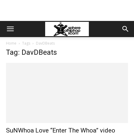
Home
Tags
DavDBeats
Tag: DavDBeats
SuNWhoa Love “Enter The Whoa” video