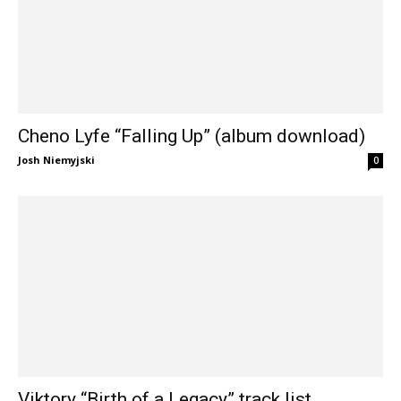
Cheno Lyfe “Falling Up” (album download)
Josh Niemyjski
0
Viktory “Birth of a Legacy” track list